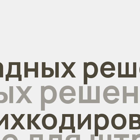
адных реш
ых решен
ихкодиров
е для шт